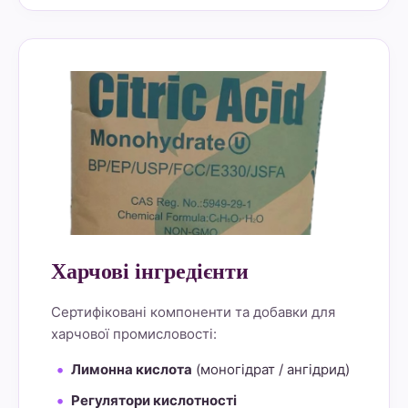
alt="Lemon Star 4" border="0">
Харчові інгредієнти
Сертифіковані компоненти та добавки для
харчової промисловості:
Лимонна кислота
(моногідрат / ангідрид)
Регулятори кислотності