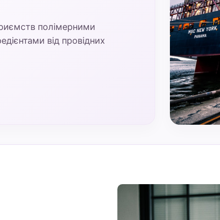
приємств полімерними
едієнтами від провідних