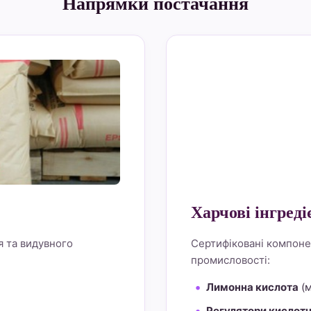
Напрямки постачання
alt="Lemon Star 4" bo
Харчові інгреді
я та видувного
Сертифіковані компоне
промисловості:
Лимонна кислота
(м
Регулятори кислотн