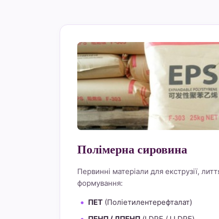
Полімерна сировина
Первинні матеріали для екструзії, литт
формування:
ПЕТ
(Поліетилентерефталат)
ПЕНП / ЛПЕНП
(LDPE / LLDPE)