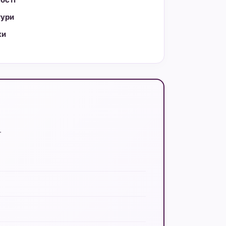
тури
ки
.