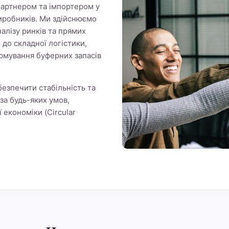
 партнером та імпортером у
иробників. Ми здійснюємо
налізу ринків та прямих
і до складної логістики,
рмування буферних запасів
езпечити стабільність та
за будь-яких умов,
економіки (Circular