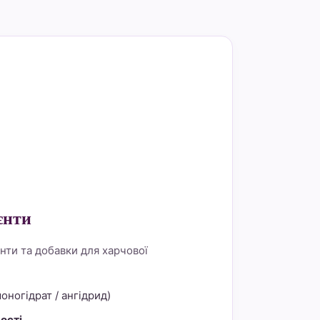
rder="0">
єнти
нти та добавки для харчової
оногідрат / ангідрид)
ості