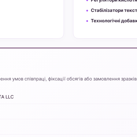
Стабілізатори текс
Технологічні добав
ння умов співпраці, фіксації обсягів або замовлення зразків
TA LLC