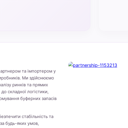
 партнером та імпортером у
иробників. Ми здійснюємо
налізу ринків та прямих
і до складної логістики,
рмування буферних запасів
езпечити стабільність та
за будь-яких умов,