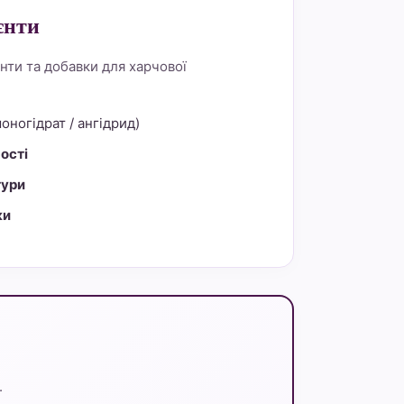
єнти
нти та добавки для харчової
оногідрат / ангідрид)
ості
тури
ки
.