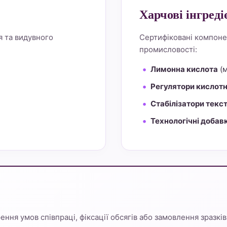
Харчові інгреді
я та видувного
Сертифіковані компоне
промисловості:
Лимонна кислота
(м
Регулятори кислотн
Стабілізатори текс
Технологічні добав
ння умов співпраці, фіксації обсягів або замовлення зразків