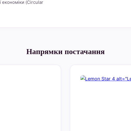
економіки (Circular
Напрямки постачання
alt="L