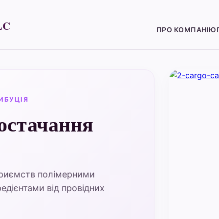
LC
ПРО КОМПАНІЮ
ИБУЦІЯ
остачання
приємств полімерними
едієнтами від провідних