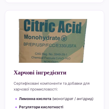
alt="Lemon Star 4" border="0">
Харчові інгредієнти
Сертифіковані компоненти та добавки для
харчової промисловості:
Лимонна кислота
(моногідрат / ангідрид)
Регулятори кислотності