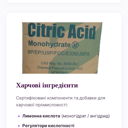
alt="Lemon Star 4" border="0">
Харчові інгредієнти
Сертифіковані компоненти та добавки для
харчової промисловості:
Лимонна кислота
(моногідрат / ангідрид)
Регулятори кислотності