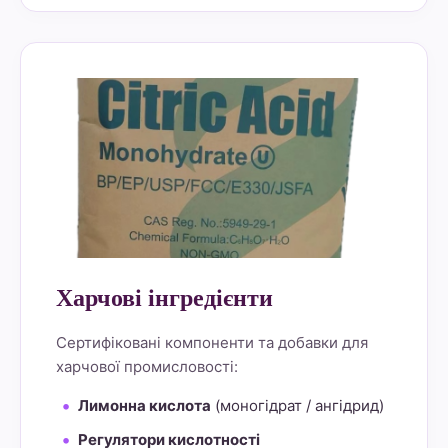
alt="Lemon Star 4" border="0">
Харчові інгредієнти
Сертифіковані компоненти та добавки для
харчової промисловості:
Лимонна кислота
(моногідрат / ангідрид)
Регулятори кислотності