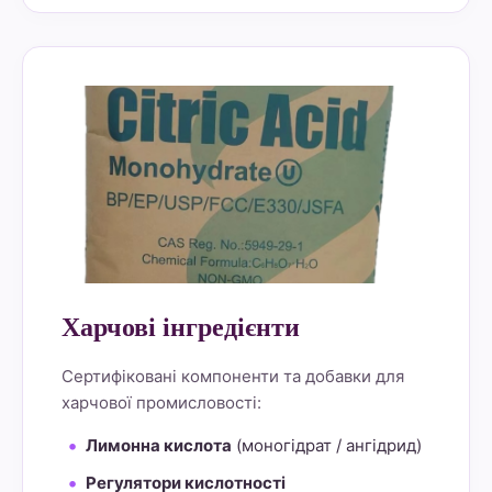
alt="Lemon Star 4" border="0">
Харчові інгредієнти
Сертифіковані компоненти та добавки для
харчової промисловості:
Лимонна кислота
(моногідрат / ангідрид)
Регулятори кислотності