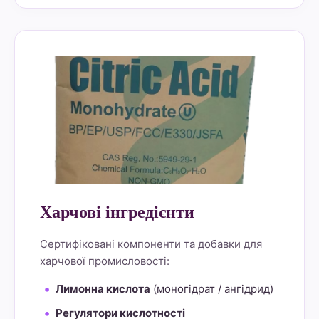
alt="Lemon Star 4" border="0">
Харчові інгредієнти
Сертифіковані компоненти та добавки для
харчової промисловості:
Лимонна кислота
(моногідрат / ангідрид)
Регулятори кислотності