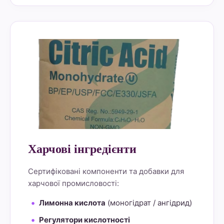
alt="Lemon Star 4" border="0">
Харчові інгредієнти
Сертифіковані компоненти та добавки для
харчової промисловості:
Лимонна кислота
(моногідрат / ангідрид)
Регулятори кислотності