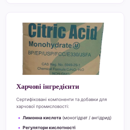
alt="Lemon Star 4" border="0">
Харчові інгредієнти
Сертифіковані компоненти та добавки для
харчової промисловості:
Лимонна кислота
(моногідрат / ангідрид)
Регулятори кислотності