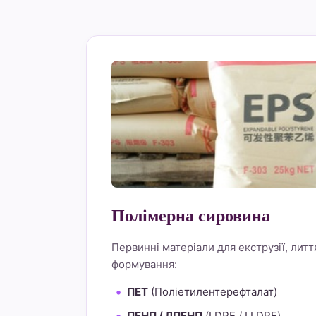
Полімерна сировина
Первинні матеріали для екструзії, литт
формування:
ПЕТ
(Поліетилентерефталат)
ПЕНП / ЛПЕНП
(LDPE / LLDPE)