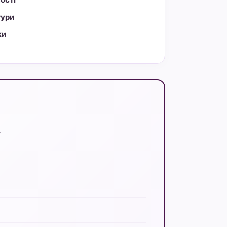
тури
ки
.