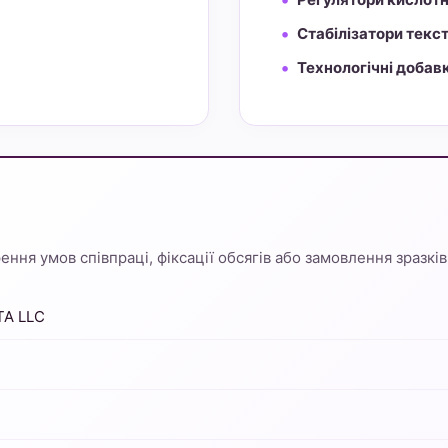
Стабілізатори текс
Технологічні добав
ння умов співпраці, фіксації обсягів або замовлення зразків
TA LLC