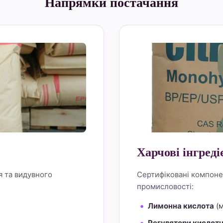
Напрямки постачання
alt="Lemon Star 4" bo
Харчові інгреді
я та видувного
Сертифіковані компоне
промисловості:
Лимонна кислота
(м
Регулятори кислотн