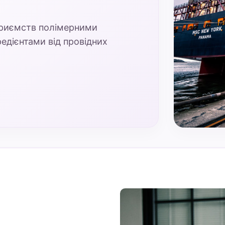
приємств полімерними
едієнтами від провідних