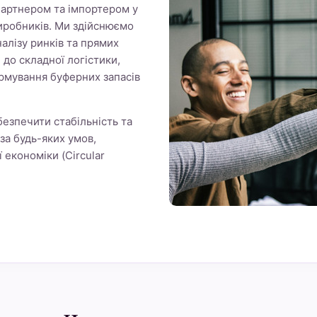
 партнером та імпортером у
иробників. Ми здійснюємо
налізу ринків та прямих
і до складної логістики,
рмування буферних запасів
езпечити стабільність та
за будь-яких умов,
економіки (Circular