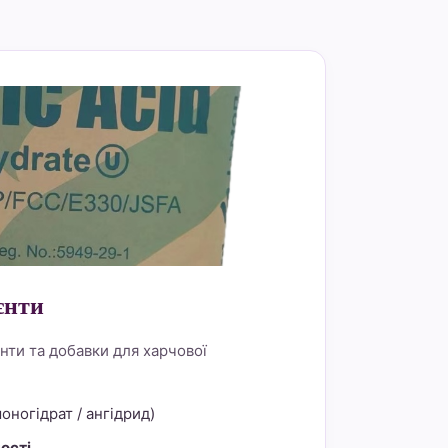
rder="0">
єнти
нти та добавки для харчової
оногідрат / ангідрид)
ості