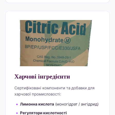
alt="Lemon Star 4" border="0">
Харчові інгредієнти
Сертифіковані компоненти та добавки для
харчової промисловості:
Лимонна кислота
(моногідрат / ангідрид)
Регулятори кислотності