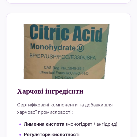
alt="Lemon Star 4" border="0">
Харчові інгредієнти
Сертифіковані компоненти та добавки для
харчової промисловості:
Лимонна кислота
(моногідрат / ангідрид)
Регулятори кислотності