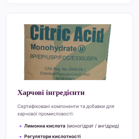
alt="Lemon Star 4" border="0">
Харчові інгредієнти
Сертифіковані компоненти та добавки для
харчової промисловості:
Лимонна кислота
(моногідрат / ангідрид)
Регулятори кислотності