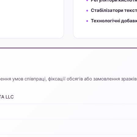
Стабілізатори текс
Технологічні добав
ння умов співпраці, фіксації обсягів або замовлення зразків
TA LLC