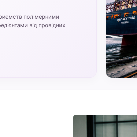
приємств полімерними
едієнтами від провідних