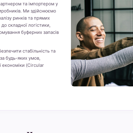
 партнером та імпортером у
иробників. Ми здійснюємо
налізу ринків та прямих
і до складної логістики,
рмування буферних запасів
езпечити стабільність та
за будь-яких умов,
економіки (Circular