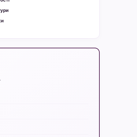
тури
ки
.