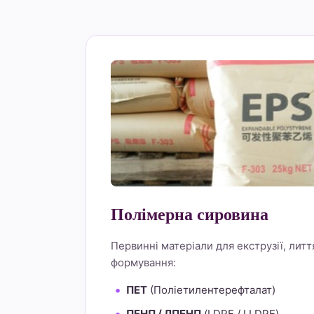
Полімерна сировина
Первинні матеріали для екструзії, литт
формування:
ПЕТ
(Поліетилентерефталат)
ПЕНП / ЛПЕНП
(LDPE / LLDPE)