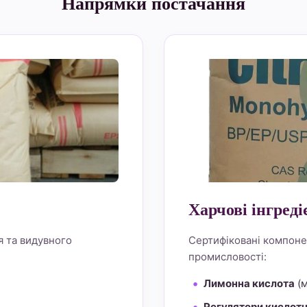
Напрямки постачання
alt="Lemon Star 4" bo
Харчові інгреді
я та видувного
Сертифіковані компоне
промисловості:
Лимонна кислота
(м
Регулятори кислотн