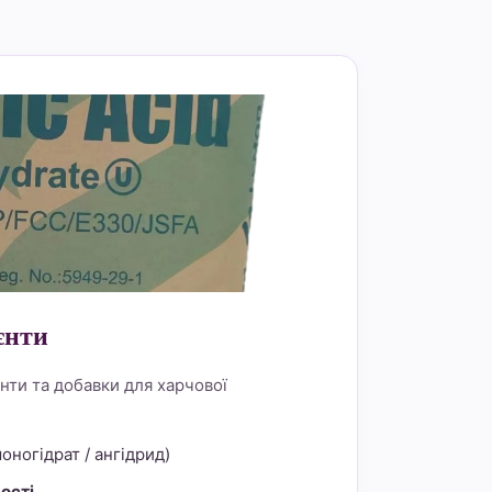
rder="0">
єнти
нти та добавки для харчової
оногідрат / ангідрид)
ості