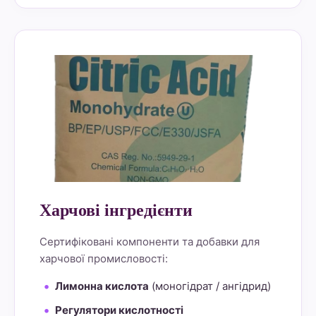
alt="Lemon Star 4" border="0">
Харчові інгредієнти
Сертифіковані компоненти та добавки для
харчової промисловості:
Лимонна кислота
(моногідрат / ангідрид)
Регулятори кислотності