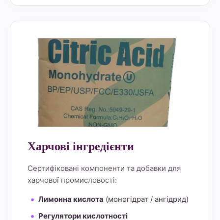
alt="Lemon Star 4" border="0">
Харчові інгредієнти
Сертифіковані компоненти та добавки для
харчової промисловості:
Лимонна кислота
(моногідрат / ангідрид)
Регулятори кислотності