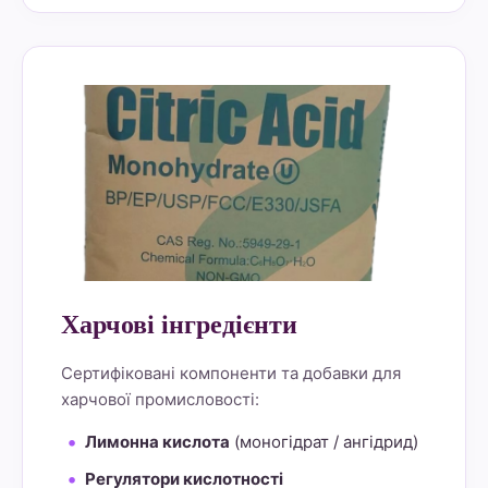
alt="Lemon Star 4" border="0">
Харчові інгредієнти
Сертифіковані компоненти та добавки для
харчової промисловості:
Лимонна кислота
(моногідрат / ангідрид)
Регулятори кислотності