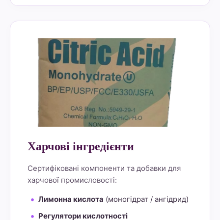
alt="Lemon Star 4" border="0">
Харчові інгредієнти
Сертифіковані компоненти та добавки для
харчової промисловості:
Лимонна кислота
(моногідрат / ангідрид)
Регулятори кислотності