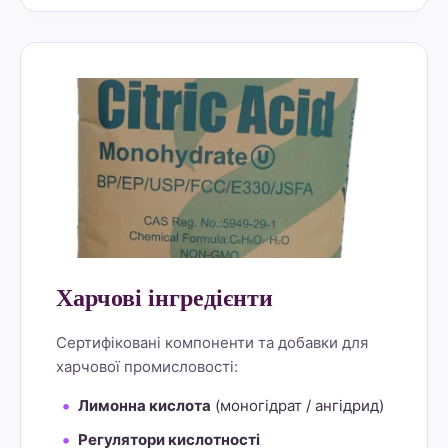
alt="Lemon Star 4" border="0">
Харчові інгредієнти
Сертифіковані компоненти та добавки для
харчової промисловості:
Лимонна кислота
(моногідрат / ангідрид)
Регулятори кислотності