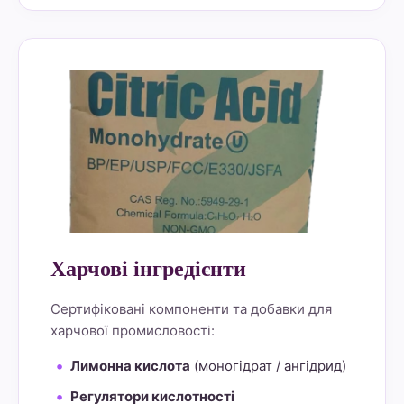
alt="Lemon Star 4" border="0">
Харчові інгредієнти
Сертифіковані компоненти та добавки для
харчової промисловості:
Лимонна кислота
(моногідрат / ангідрид)
Регулятори кислотності