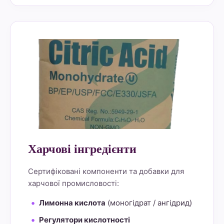
alt="Lemon Star 4" border="0">
Харчові інгредієнти
Сертифіковані компоненти та добавки для
харчової промисловості:
Лимонна кислота
(моногідрат / ангідрид)
Регулятори кислотності