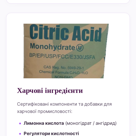
alt="Lemon Star 4" border="0">
Харчові інгредієнти
Сертифіковані компоненти та добавки для
харчової промисловості:
Лимонна кислота
(моногідрат / ангідрид)
Регулятори кислотності