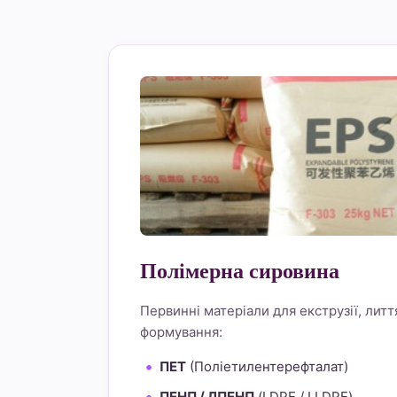
Полімерна сировина
Первинні матеріали для екструзії, литт
формування:
ПЕТ
(Поліетилентерефталат)
ПЕНП / ЛПЕНП
(LDPE / LLDPE)