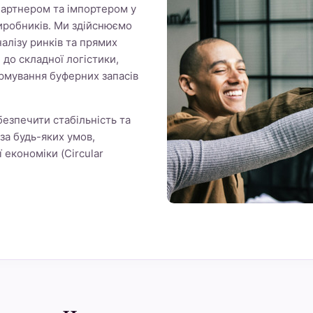
 партнером та імпортером у
иробників. Ми здійснюємо
налізу ринків та прямих
і до складної логістики,
рмування буферних запасів
езпечити стабільність та
за будь-яких умов,
економіки (Circular