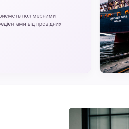
приємств полімерними
едієнтами від провідних