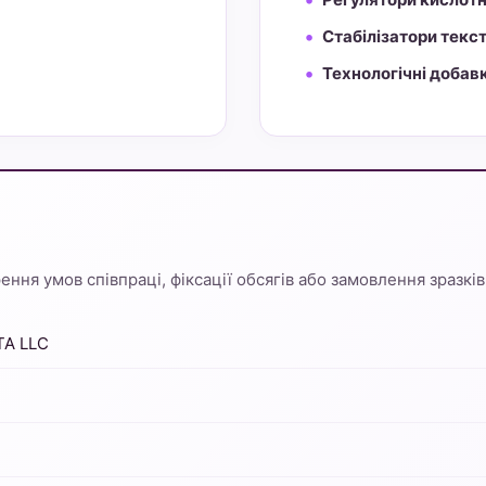
Стабілізатори текс
Технологічні добав
ння умов співпраці, фіксації обсягів або замовлення зразків
TA LLC