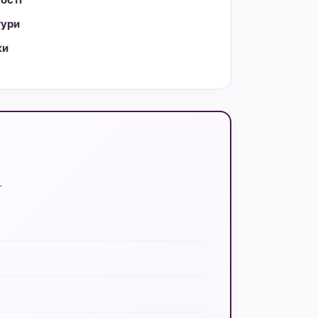
тури
ки
.