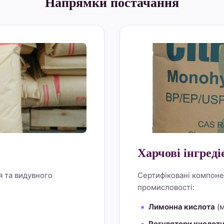
Напрямки постачання
alt="Lemon Star 4" bo
Харчові інгреді
я та видувного
Сертифіковані компоне
промисловості:
Лимонна кислота
(м
Регулятори кислотн