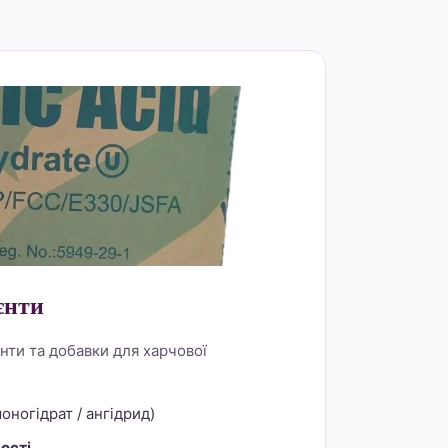
rder="0">
єнти
нти та добавки для харчової
оногідрат / ангідрид)
ості