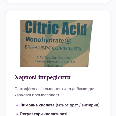
alt="Lemon Star 4" border="0">
Харчові інгредієнти
Сертифіковані компоненти та добавки для
харчової промисловості:
Лимонна кислота
(моногідрат / ангідрид)
Регулятори кислотності