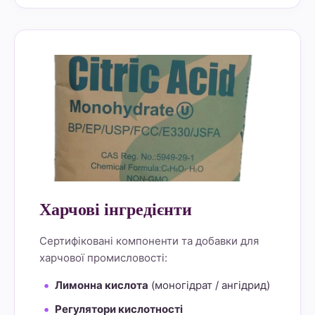
alt="Lemon Star 4" border="0">
Харчові інгредієнти
Сертифіковані компоненти та добавки для
харчової промисловості:
Лимонна кислота
(моногідрат / ангідрид)
Регулятори кислотності