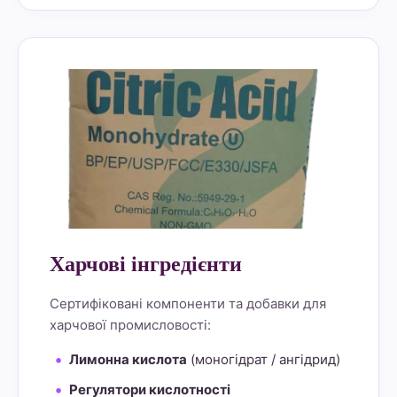
alt="Lemon Star 4" border="0">
Харчові інгредієнти
Сертифіковані компоненти та добавки для
харчової промисловості:
Лимонна кислота
(моногідрат / ангідрид)
Регулятори кислотності