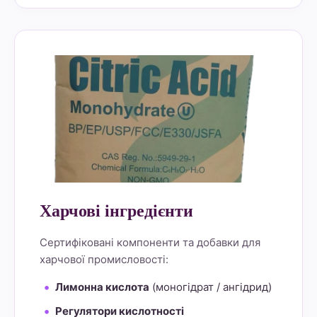
alt="Lemon Star 4" border="0">
Харчові інгредієнти
Сертифіковані компоненти та добавки для
харчової промисловості:
Лимонна кислота
(моногідрат / ангідрид)
Регулятори кислотності